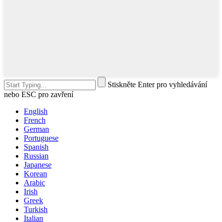
Stiskněte Enter pro vyhledávání
nebo ESC pro zavření
English
French
German
Portuguese
Spanish
Russian
Japanese
Korean
Arabic
Irish
Greek
Turkish
Italian