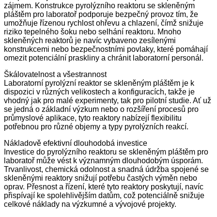
zájmem. Konstrukce pyrolýzního reaktoru se skleněným
pláštěm pro laboratoř podporuje bezpečný provoz tím, že
umožňuje řízenou rychlost ohřevu a chlazení, čímž snižuje
riziko tepelného šoku nebo selhání reaktoru. Mnoho
skleněných reaktorů je navíc vybaveno zesílenými
konstrukcemi nebo bezpečnostními povlaky, které pomáhají
omezit potenciální praskliny a chránit laboratorní personál.
Škálovatelnost a všestrannost
Laboratorní pyrolýzní reaktor se skleněným pláštěm je k
dispozici v různých velikostech a konfiguracích, takže je
vhodný jak pro malé experimenty, tak pro pilotní studie. Ať už
se jedná o základní výzkum nebo o rozšíření procesů pro
průmyslové aplikace, tyto reaktory nabízejí flexibilitu
potřebnou pro různé objemy a typy pyrolýzních reakcí.
Nákladově efektivní dlouhodobá investice
Investice do pyrolýzního reaktoru se skleněným pláštěm pro
laboratoř může vést k významným dlouhodobým úsporám.
Trvanlivost, chemická odolnost a snadná údržba spojené se
skleněnými reaktory snižují potřebu častých výměn nebo
oprav. Přesnost a řízení, které tyto reaktory poskytují, navíc
přispívají ke spolehlivějším datům, což potenciálně snižuje
celkové náklady na výzkumné a vývojové projekty.