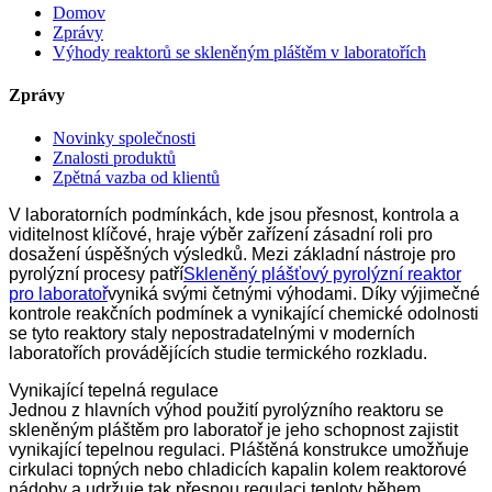
Domov
Zprávy
Výhody reaktorů se skleněným pláštěm v laboratořích
Zprávy
Novinky společnosti
Znalosti produktů
Zpětná vazba od klientů
V laboratorních podmínkách, kde jsou přesnost, kontrola a
viditelnost klíčové, hraje výběr zařízení zásadní roli pro
dosažení úspěšných výsledků. Mezi základní nástroje pro
pyrolýzní procesy patří
Skleněný plášťový pyrolýzní reaktor
pro laboratoř
vyniká svými četnými výhodami. Díky výjimečné
kontrole reakčních podmínek a vynikající chemické odolnosti
se tyto reaktory staly nepostradatelnými v moderních
laboratořích provádějících studie termického rozkladu.
Vynikající tepelná regulace
Jednou z hlavních výhod použití pyrolýzního reaktoru se
skleněným pláštěm pro laboratoř je jeho schopnost zajistit
vynikající tepelnou regulaci. Pláštěná konstrukce umožňuje
cirkulaci topných nebo chladicích kapalin kolem reaktorové
nádoby a udržuje tak přesnou regulaci teploty během