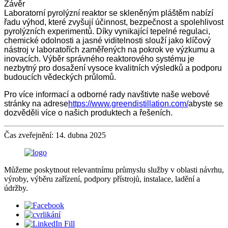
Závěr
Laboratorní pyrolýzní reaktor se skleněným pláštěm nabízí
řadu výhod, které zvyšují účinnost, bezpečnost a spolehlivost
pyrolýzních experimentů. Díky vynikající tepelné regulaci,
chemické odolnosti a jasné viditelnosti slouží jako klíčový
nástroj v laboratořích zaměřených na pokrok ve výzkumu a
inovacích. Výběr správného reaktorového systému je
nezbytný pro dosažení vysoce kvalitních výsledků a podporu
budoucích vědeckých průlomů.
Pro více informací a odborné rady navštivte naše webové
stránky na adrese
https://www.greendistillation.com/
abyste se
dozvěděli více o našich produktech a řešeních.
Čas zveřejnění: 14. dubna 2025
Můžeme poskytnout relevantnímu průmyslu služby v oblasti návrhu,
výroby, výběru zařízení, podpory přístrojů, instalace, ladění a
údržby.