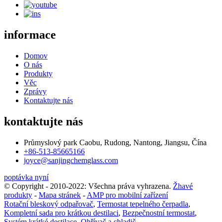
informace
Domov
O nás
Produkty
Věc
Zprávy
Kontaktujte nás
kontaktujte nás
Průmyslový park Caobu, Rudong, Nantong, Jiangsu, Čína
+86-513-85665166
joyce@sanjingchemglass.com
poptávka nyní
© Copyright - 2010-2022: Všechna práva vyhrazena.
Žhavé
produkty
-
Mapa stránek
-
AMP pro mobilní zařízení
Rotační bleskový odpařovač
,
Termostat tepelného čerpadla
,
Kompletní sada pro krátkou destilaci
,
Bezpečnostní termostat
,
Systém krátké destilace
,
Ohřívač a chladič
,