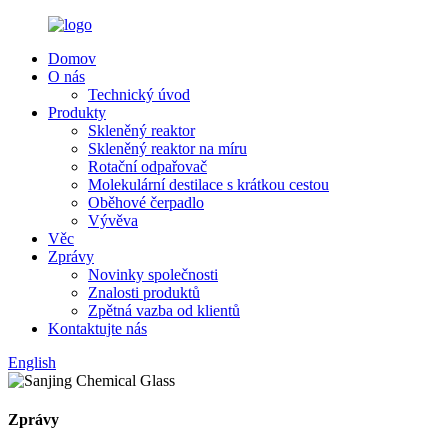
Domov
O nás
Technický úvod
Produkty
Skleněný reaktor
Skleněný reaktor na míru
Rotační odpařovač
Molekulární destilace s krátkou cestou
Oběhové čerpadlo
Vývěva
Věc
Zprávy
Novinky společnosti
Znalosti produktů
Zpětná vazba od klientů
Kontaktujte nás
English
Zprávy