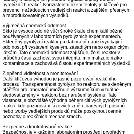
pyrolýzních reakcí. Konzistentní řízení teploty je klíčové pro
prevenci nežádoucích vedlejších reakcí a zajištění přesných
a reprodukovatelných výsledků.
Výjimečná chemická odolnost
Sklo je vysoce odolné vůči široké škále chemikálií běžně
používaných v laboratorních pyrolýzních experimentech.
Skleněný pyrolýzní reaktor pro laboratoř nabízí vynikající
odolnost při vystavení kyselým, zásaditým nebo organickým
látkám. Tato chemická odolnost zajišťuje, že si reaktor v
průběhu času zachová svou integritu, minimalizuje riziko
kontaminace a zachovává čistotu experimentálních výsledků.
Zlepšená viditelnost a monitorování
Další klíčovou výhodou je jasné pozorování reakčního
procesu. Transparentnost pyrolýzního reaktoru se skleněným
pláštěm pro laboratoř umožňuje výzkumníkům vizuálně
sledovat změny v reaktoru bez narušení systému. Tato
vlastnost je obzvláště výhodná během citlivých pyrolýzních
reakcí, kde pozorování fázových změn, barevných posunů
nebo tvorby vedlejších produktů může poskytnout cenné
poznatky o reakčních mechanismech.
Bezpečné a kontrolované reakce
Bezpečnost je v každém laboratorním prostředí prvořadým