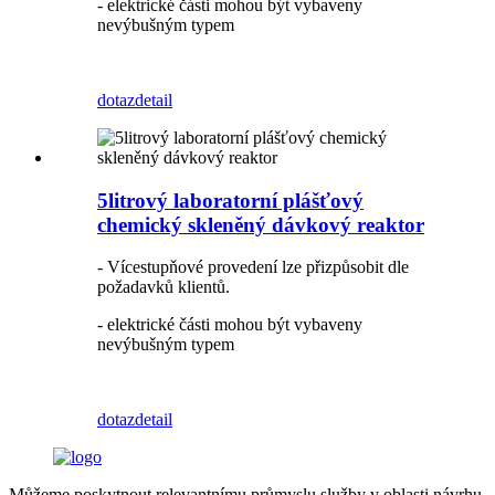
- elektrické části mohou být vybaveny
nevýbušným typem
dotaz
detail
5litrový laboratorní plášťový
chemický skleněný dávkový reaktor
- Vícestupňové provedení lze přizpůsobit dle
požadavků klientů.
- elektrické části mohou být vybaveny
nevýbušným typem
dotaz
detail
Můžeme poskytnout relevantnímu průmyslu služby v oblasti návrhu,