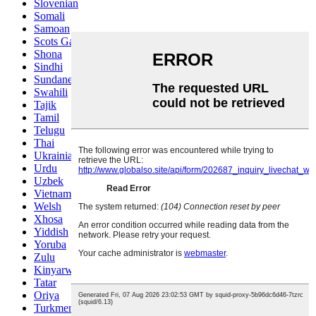
Slovenian
Somali
Samoan
Scots Gaelic
Shona
Sindhi
Sundanese
Swahili
Tajik
Tamil
Telugu
Thai
Ukrainian
Urdu
Uzbek
Vietnamese
Welsh
Xhosa
Yiddish
Yoruba
Zulu
Kinyarwanda
Tatar
Oriya
Turkmen