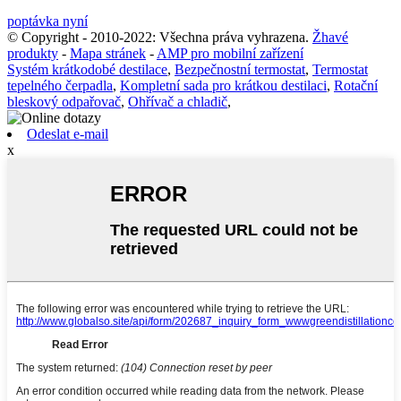
poptávka nyní
© Copyright - 2010-2022: Všechna práva vyhrazena.
Žhavé
produkty
-
Mapa stránek
-
AMP pro mobilní zařízení
Systém krátkodobé destilace
,
Bezpečnostní termostat
,
Termostat
tepelného čerpadla
,
Kompletní sada pro krátkou destilaci
,
Rotační
bleskový odpařovač
,
Ohřívač a chladič
,
Odeslat e-mail
x