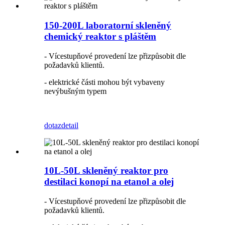
150-200L laboratorní skleněný
chemický reaktor s pláštěm
- Vícestupňové provedení lze přizpůsobit dle
požadavků klientů.
- elektrické části mohou být vybaveny
nevýbušným typem
dotaz
detail
10L-50L skleněný reaktor pro
destilaci konopí na etanol a olej
- Vícestupňové provedení lze přizpůsobit dle
požadavků klientů.