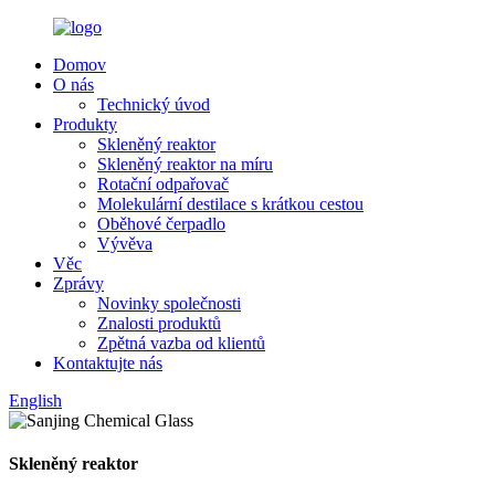
Domov
O nás
Technický úvod
Produkty
Skleněný reaktor
Skleněný reaktor na míru
Rotační odpařovač
Molekulární destilace s krátkou cestou
Oběhové čerpadlo
Vývěva
Věc
Zprávy
Novinky společnosti
Znalosti produktů
Zpětná vazba od klientů
Kontaktujte nás
English
Skleněný reaktor