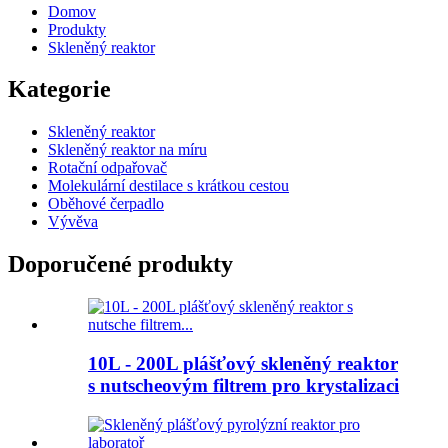
Domov
Produkty
Skleněný reaktor
Kategorie
Skleněný reaktor
Skleněný reaktor na míru
Rotační odpařovač
Molekulární destilace s krátkou cestou
Oběhové čerpadlo
Vývěva
Doporučené produkty
10L - 200L plášťový skleněný reaktor
s nutscheovým filtrem pro krystalizaci