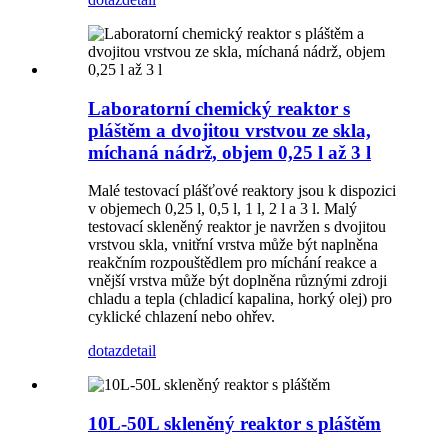
Laboratorní chemický reaktor s
pláštěm a dvojitou vrstvou ze skla,
míchaná nádrž, objem 0,25 l až 3 l
Malé testovací plášťové reaktory jsou k dispozici
v objemech 0,25 l, 0,5 l, 1 l, 2 l a 3 l. Malý
testovací skleněný reaktor je navržen s dvojitou
vrstvou skla, vnitřní vrstva může být naplněna
reakčním rozpouštědlem pro míchání reakce a
vnější vrstva může být doplněna různými zdroji
chladu a tepla (chladicí kapalina, horký olej) pro
cyklické chlazení nebo ohřev.
dotaz
detail
10L-50L skleněný reaktor s pláštěm