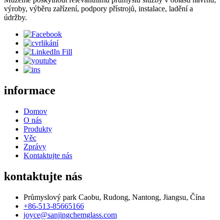
výroby, výběru zařízení, podpory přístrojů, instalace, ladění a
údržby.
informace
Domov
O nás
Produkty
Věc
Zprávy
Kontaktujte nás
kontaktujte nás
Průmyslový park Caobu, Rudong, Nantong, Jiangsu, Čína
+86-513-85665166
joyce@sanjingchemglass.com