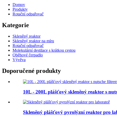
Domov
Produkty
Rotační odpařovač
Kategorie
Skleněný reaktor
Skleněný reaktor na míru
Rotační odpařovač
Molekulární destilace s krátkou cestou
Oběhové čerpadlo
Vývěva
Doporučené produkty
10L - 200L plášťový skleněný reaktor s nuts
Skleněný plášťový pyrolýzní reaktor pro la