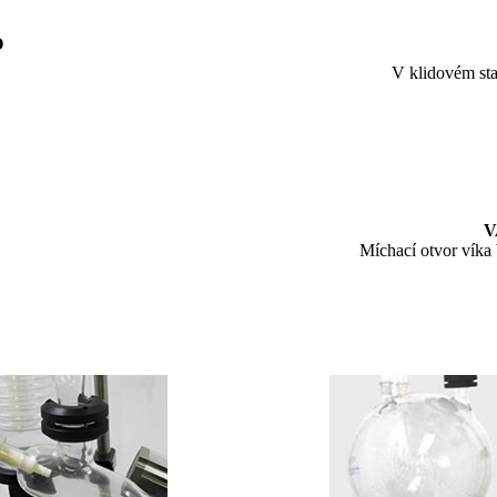
O
V klidovém st
V
Míchací otvor víka