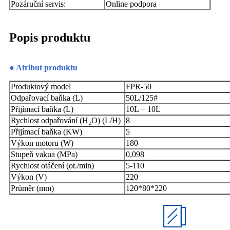
Pozáruční servis:
Online podpora
Popis produktu
● Atribut produktu
Produktový model
FPR-50
Odpařovací baňka (L)
50L/125#
Přijímací baňka (L)
10L + 10L
Rychlost odpařování (H₂O) (L/H)
8
Přijímací baňka (KW)
5
Výkon motoru (W)
180
Stupeň vakua (MPa)
0,098
Rychlost otáčení (ot./min)
5-110
Výkon (V)
220
Průměr (mm)
120*80*220