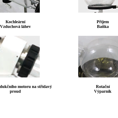
Kochleární
Příjem
Vzduchová láhev
Baňka
dukčního motoru na střídavý
Rotační
proud
Výparník