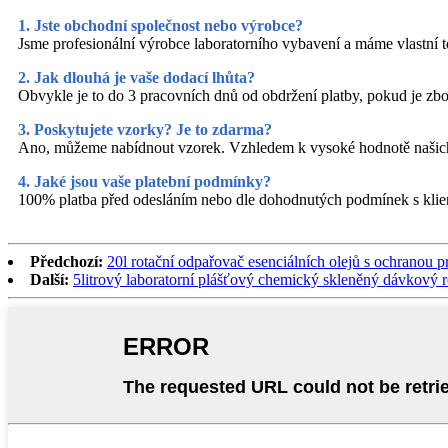
1. Jste obchodní společnost nebo výrobce?
Jsme profesionální výrobce laboratorního vybavení a máme vlastní 
2. Jak dlouhá je vaše dodací lhůta?
Obvykle je to do 3 pracovních dnů od obdržení platby, pokud je z
3. Poskytujete vzorky? Je to zdarma?
Ano, můžeme nabídnout vzorek. Vzhledem k vysoké hodnotě našich 
4. Jaké jsou vaše platební podmínky?
100% platba před odesláním nebo dle dohodnutých podmínek s klien
Předchozí:
20l rotační odpařovač esenciálních olejů s ochranou p
Další:
5litrový laboratorní plášťový chemický skleněný dávkový r