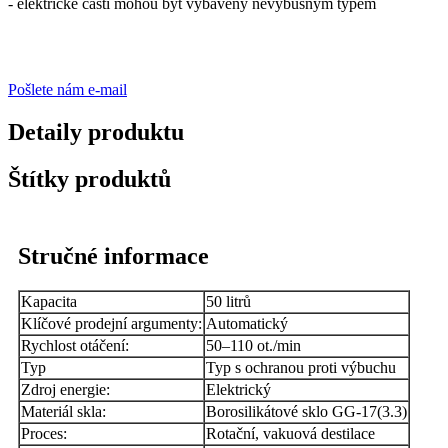
- elektrické části mohou být vybaveny nevýbušným typem
Pošlete nám e-mail
Detaily produktu
Štítky produktů
Stručné informace
Kapacita
50 litrů
Klíčové prodejní argumenty:
Automatický
Rychlost otáčení:
50–110 ot./min
Typ
Typ s ochranou proti výbuchu
Zdroj energie:
Elektrický
Materiál skla:
Borosilikátové sklo GG-17(3.3)
Proces:
Rotační, vakuová destilace