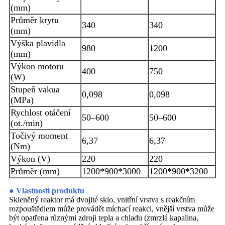
(mm)
Průměr krytu
340
340
(mm)
Výška plavidla
980
1200
(mm)
Výkon motoru
400
750
(W)
Stupeň vakua
0,098
0,098
(MPa)
Rychlost otáčení
50–600
50–600
(ot./min)
Točivý moment
6,37
6,37
(Nm)
Výkon (V)
220
220
Průměr (mm)
1200*900*3000
1200*900*3200
● Vlastnosti produktu
Skleněný reaktor má dvojité sklo, vnitřní vrstva s reakčním
rozpouštědlem může provádět míchací reakci, vnější vrstva může
být opatřena různými zdroji tepla a chladu (zmrzlá kapalina,