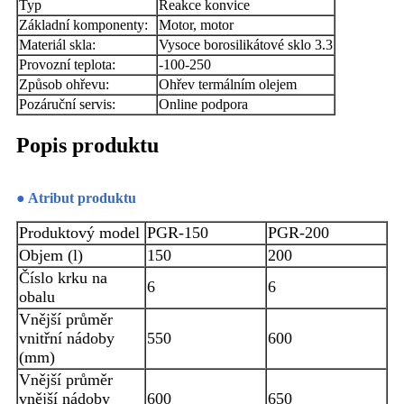
Typ
Reakce konvice
Základní komponenty:
Motor, motor
Materiál skla:
Vysoce borosilikátové sklo 3.3
Provozní teplota:
-100-250
Způsob ohřevu:
Ohřev termálním olejem
Pozáruční servis:
Online podpora
Popis produktu
● Atribut produktu
Produktový model
PGR-150
PGR-200
Objem (l)
150
200
Číslo krku na
6
6
obalu
Vnější průměr
vnitřní nádoby
550
600
(mm)
Vnější průměr
vnější nádoby
600
650