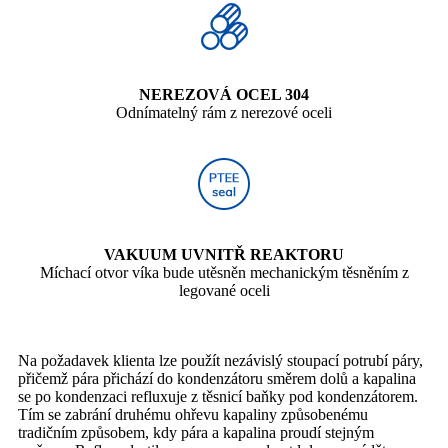
NEREZOVÁ OCEL 304
Odnímatelný rám z nerezové oceli
VAKUUM UVNITŘ REAKTORU
Míchací otvor víka bude utěsněn mechanickým těsněním z
legované oceli
Na požadavek klienta lze použít nezávislý stoupací potrubí páry,
přičemž pára přichází do kondenzátoru směrem dolů a kapalina
se po kondenzaci refluxuje z těsnicí baňky pod kondenzátorem.
Tím se zabrání druhému ohřevu kapaliny způsobenému
tradičním způsobem, kdy pára a kapalina proudí stejným