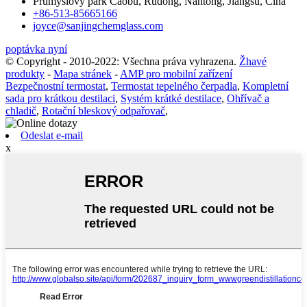
Průmyslový park Caobu, Rudong, Nantong, Jiangsu, Čína
+86-513-85665166
joyce@sanjingchemglass.com
poptávka nyní
© Copyright - 2010-2022: Všechna práva vyhrazena.
Žhavé
produkty
-
Mapa stránek
-
AMP pro mobilní zařízení
Bezpečnostní termostat
,
Termostat tepelného čerpadla
,
Kompletní
sada pro krátkou destilaci
,
Systém krátké destilace
,
Ohřívač a
chladič
,
Rotační bleskový odpařovač
,
Odeslat e-mail
x