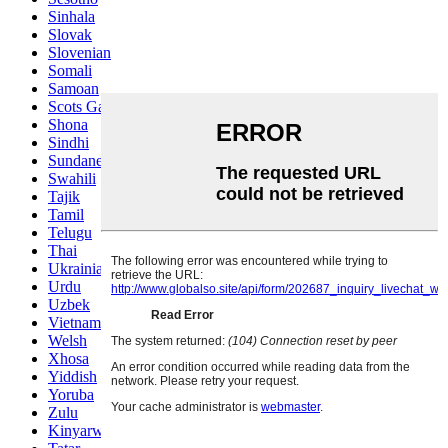
Sinhala
Slovak
Slovenian
Somali
Samoan
Scots Gaelic
Shona
Sindhi
Sundanese
Swahili
Tajik
Tamil
Telugu
Thai
Ukrainian
Urdu
Uzbek
Vietnamese
Welsh
Xhosa
Yiddish
Yoruba
Zulu
Kinyarwanda