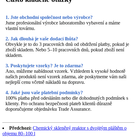
1. Jste obchodní společnost nebo výrobce?
Jsme profesionální výrobce laboratorního vybavení a máme
vlastní továrnu.
2. Jak dlouhá je vaše dodací lhůta?
Obvykle je to do 3 pracovních dnů od obdržení platby, pokud je
zboží skladem. Nebo 5–10 pracovních dnů, pokud zboží není
skladem.
3. Poskytujete vzorky? Je to zdarma?
Ano, můžeme nabídnout vzorek. Vzhledem k vysoké hodnotě
našich produktů není vzorek zdarma, ale poskytneme vám naši
nejlepší cenu včetně nákladů na dopravu.
4. Jaké jsou vaše platební podmínky?
100% platba před odesláním nebo dle dohodnutých podmínek s
klienty. Pro ochranu bezpečnosti plateb klientů důrazně
doporučujeme objednávku Trade Assurance.
Předchozí:
Chemický skleněný reaktor s dvojitým pláštěm o
objemu 80–100 l