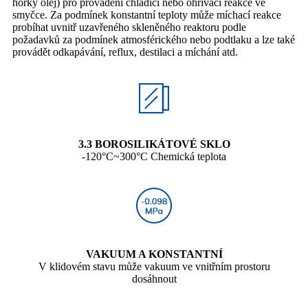
horký olej) pro provádění chladicí nebo ohřívací reakce ve
smyčce. Za podmínek konstantní teploty může míchací reakce
probíhat uvnitř uzavřeného skleněného reaktoru podle
požadavků za podmínek atmosférického nebo podtlaku a lze také
provádět odkapávání, reflux, destilaci a míchání atd.
3.3 BOROSILIKÁTOVÉ SKLO
-120°C~300°C Chemická teplota
VAKUUM A KONSTANTNÍ
V klidovém stavu může vakuum ve vnitřním prostoru
dosáhnout