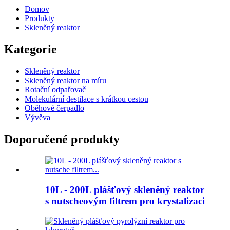
Domov
Produkty
Skleněný reaktor
Kategorie
Skleněný reaktor
Skleněný reaktor na míru
Rotační odpařovač
Molekulární destilace s krátkou cestou
Oběhové čerpadlo
Vývěva
Doporučené produkty
10L - 200L plášťový skleněný reaktor
s nutscheovým filtrem pro krystalizaci