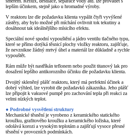
směrem. Reflux, destilace, separace vody atd. lze provádět s
lepším účinkem, stejně jako u hromadné výroby.
V reaktoru lze dle požadavku klienta vypálit čtyři vyvýšené
zástěry, aby bylo možné při míchání ovlivnit tok tekutiny a
dosáhnout tak ideálnějšího mísicího efektu.
Speciální nové spodní vypouštění a jádro ventilu tlačného typu,
které se přímo dotýká těsnicí plochy vložky reaktoru, zajišťuje,
že nevznikne žádný mrtvý úhel a materiál lze důkladně a rychle
vypouštět.
Rám může být nastříkán teflonem nebo použit titanový lak pro
dosažení lepšího antikorozního účinku dle požadavku klienta.
Dvojitý skleněný plášť reaktoru, který má perfektní účinek a
dobrý výhled, lze vyrobit dle požadavků zákazníka. Jeho plášť
lze připojit k vakuové pumpě pro zachování tepla při reakci za
velmi nízkých teplot.
● Podrobné vysvětlení struktury
Mechanické těsnění je vyrobeno z keramického statického
kroužku, grafitového kroužku a keramického ložiska, které
odolává korozi a vysokým teplotám a zajišťují vysoce přesné
těsnění v provozních podmínkách.