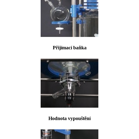
Přijímací baňka
Hodnota vypouštění