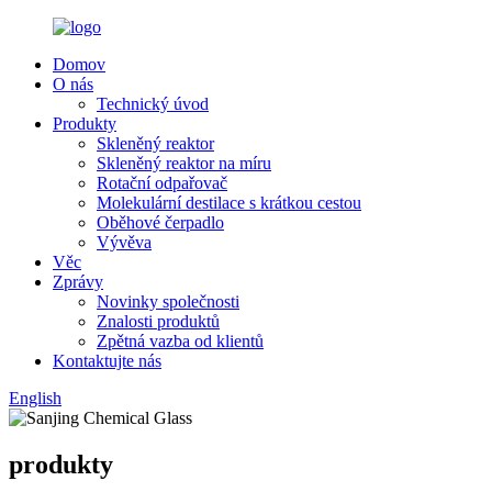
Domov
O nás
Technický úvod
Produkty
Skleněný reaktor
Skleněný reaktor na míru
Rotační odpařovač
Molekulární destilace s krátkou cestou
Oběhové čerpadlo
Vývěva
Věc
Zprávy
Novinky společnosti
Znalosti produktů
Zpětná vazba od klientů
Kontaktujte nás
English
produkty